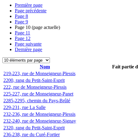
Première page
Page précédente
Page
8
Page
9
Page
10
(page actuelle)
Page
11
Page
12
Page suivante
Dernière page
Nom
Fait partie 
219-223, rue de Monseigneur-Plessis
2200, rang du Petit-Saint-Esprit
222, rue de Monseigneur-Plessis
225-227, rue de Monseigneur-Panet
2285-2295, chemin du Pays-Brûlé
229-231, rue La Salle
232-236, rue de Monseigneur-Plessis
232-240, rue de Monseigneur-Signay
2320, rang du Petit-Saint-Esprit
236-238, rue du Curé-Fortier