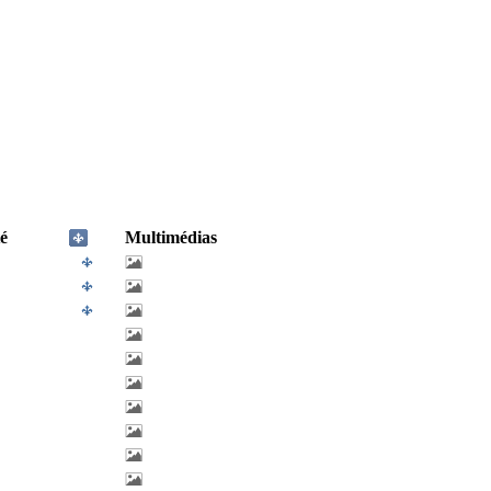
é
Multimédias