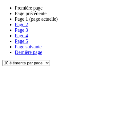
Première page
Page précédente
Page
1
(page actuelle)
Page
2
Page
3
Page
4
Page
5
Page suivante
Dernière page