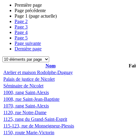
Première page
Page précédente
Page
1
(page actuelle)
Page
2
Page
3
Page
4
Page
5
Page suivante
Dernière page
Nom
Fai
Atelier et maison Rodolphe-Duguay
Palais de justice de Nicolet
Séminaire de Nicolet
1000, rang Saint-Alexis
1008, rue Saint-Jean-Baptiste
1070, rang Saint-Alexis
1120, rue Notre-Dame
1125, rang du Grand-Saint-Esprit
115-123, rue de Monseigneur-Plessis
1150, route Marie-Victorin