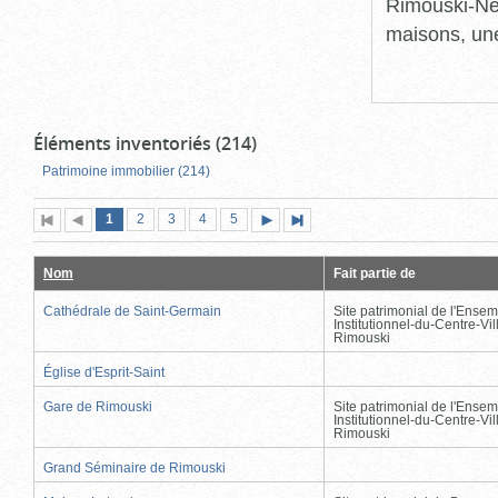
Rimouski-Nei
maisons, une
Éléments inventoriés (214)
Patrimoine immobilier (214)
Page
(page
Page
Page
Page
Page
1
Première
2
Page
3
4
5
Page
Dernière
actuelle)
page
précédente
suivante
page
Nom
Fait partie de
Cathédrale de Saint-Germain
Site patrimonial de l'Ensem
Institutionnel-du-Centre-Vil
Rimouski
Église d'Esprit-Saint
Gare de Rimouski
Site patrimonial de l'Ensem
Institutionnel-du-Centre-Vil
Rimouski
Grand Séminaire de Rimouski