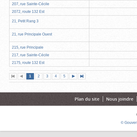
207, rue Sainte-Cécile
2072, route 132 Est
21, Petit Rang 3
21, rue Principale Ouest
215, rue Principale
217, rue Sainte-Cécile
2175, route 132 Est
Page
(page
Page
Page
Page
Page
1
Première
2
Page
3
4
5
Page
Dernière
actuelle)
page
précédente
suivante
page
Plan du site
Nous joindre
© Gouver