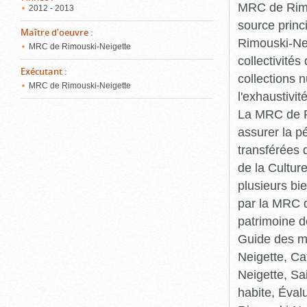
MRC de Rimou
2012 - 2013
source princ
Maître d'oeuvre
:
Rimouski-Nei
MRC de Rimouski-Neigette
collectivité
Exécutant
:
collections 
MRC de Rimouski-Neigette
l'exhaustivit
La MRC de Ri
assurer la p
transférées 
de la Cultur
plusieurs bi
par la MRC d
patrimoine d
Guide des ma
Neigette, C
Neigette, Sa
habite, Éval