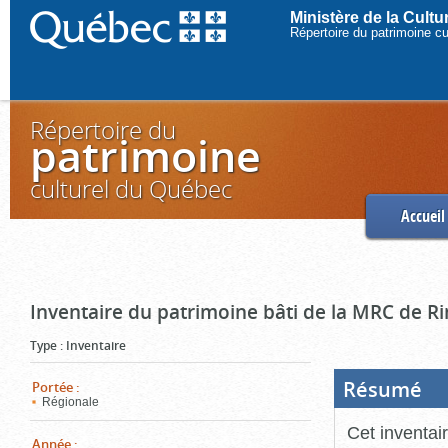
Ministère de la Cult
Répertoire du patrimoine c
Répertoire du
patrimoine
culturel du Québec
Accueil
Inventaire du patrimoine bâti de la MRC de R
Type
:
Inventaire
Résumé
(Boi
Portée
:
ouve
Régionale
cliq
pou
Cet inventai
ferm
Année
: