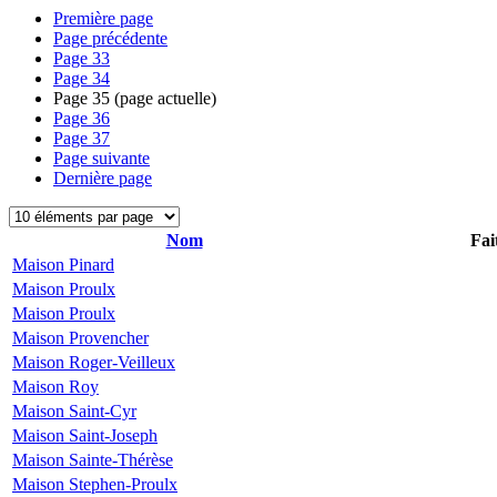
Première page
Page précédente
Page
33
Page
34
Page
35
(page actuelle)
Page
36
Page
37
Page suivante
Dernière page
Nom
Fai
Maison Pinard
Maison Proulx
Maison Proulx
Maison Provencher
Maison Roger-Veilleux
Maison Roy
Maison Saint-Cyr
Maison Saint-Joseph
Maison Sainte-Thérèse
Maison Stephen-Proulx