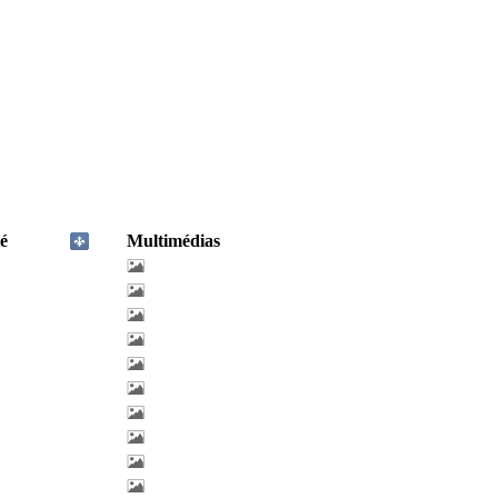
é
Multimédias