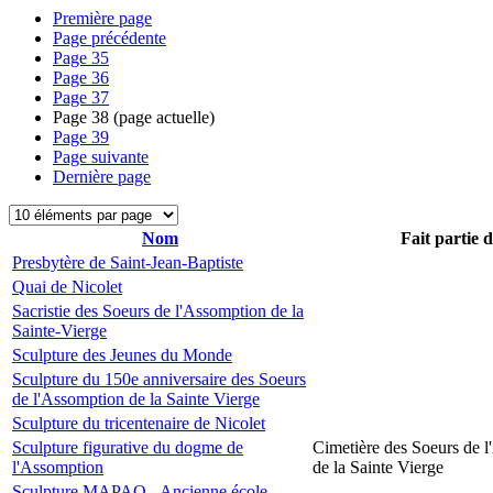
Première page
Page précédente
Page
35
Page
36
Page
37
Page
38
(page actuelle)
Page
39
Page suivante
Dernière page
Nom
Fait partie 
Presbytère de Saint-Jean-Baptiste
Quai de Nicolet
Sacristie des Soeurs de l'Assomption de la
Sainte-Vierge
Sculpture des Jeunes du Monde
Sculpture du 150e anniversaire des Soeurs
de l'Assomption de la Sainte Vierge
Sculpture du tricentenaire de Nicolet
Sculpture figurative du dogme de
Cimetière des Soeurs de 
l'Assomption
de la Sainte Vierge
Sculpture MAPAQ - Ancienne école