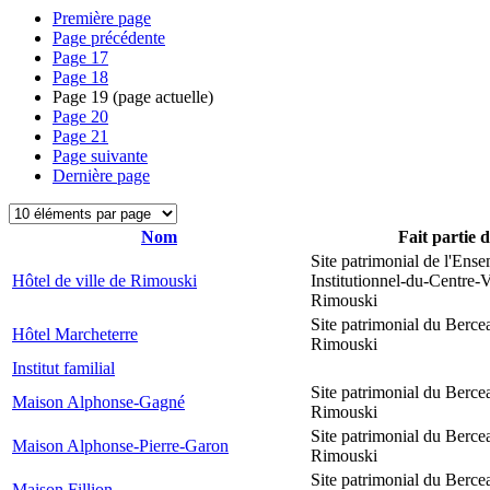
Première page
Page précédente
Page
17
Page
18
Page
19
(page actuelle)
Page
20
Page
21
Page suivante
Dernière page
Nom
Fait partie 
Site patrimonial de l'Ens
Hôtel de ville de Rimouski
Institutionnel-du-Centre-V
Rimouski
Site patrimonial du Berce
Hôtel Marcheterre
Rimouski
Institut familial
Site patrimonial du Berce
Maison Alphonse-Gagné
Rimouski
Site patrimonial du Berce
Maison Alphonse-Pierre-Garon
Rimouski
Site patrimonial du Berce
Maison Fillion