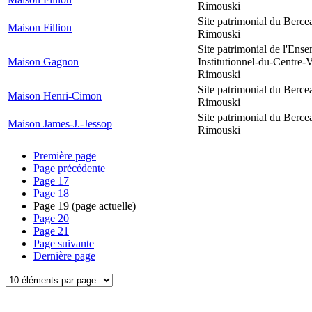
Rimouski
Site patrimonial du Berce
Maison Fillion
Rimouski
Site patrimonial de l'Ens
Maison Gagnon
Institutionnel-du-Centre-V
Rimouski
Site patrimonial du Berce
Maison Henri-Cimon
Rimouski
Site patrimonial du Berce
Maison James-J.-Jessop
Rimouski
Première page
Page précédente
Page
17
Page
18
Page
19
(page actuelle)
Page
20
Page
21
Page suivante
Dernière page