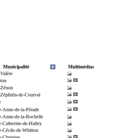
Municipalité
Multimédias
-Valère
ton
-Zénon
-Zéphirin-de-Courval
r
e-Anne-de-la-Pérade
e-Anne-de-la-Rochelle
e-Catherine-de-Hatley
e-Cécile-de-Whitton
e-Christine