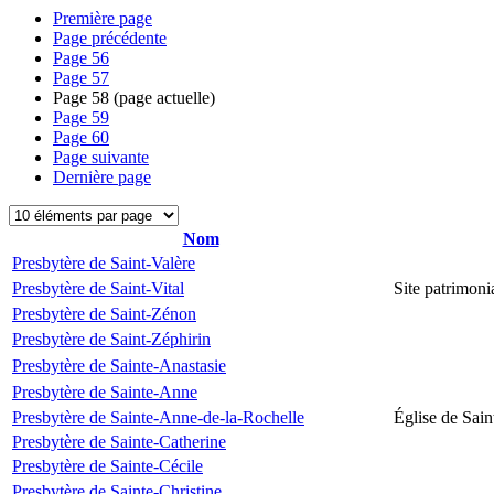
Première page
Page précédente
Page
56
Page
57
Page
58
(page actuelle)
Page
59
Page
60
Page suivante
Dernière page
Nom
Presbytère de Saint-Valère
Presbytère de Saint-Vital
Site patrimonia
Presbytère de Saint-Zénon
Presbytère de Saint-Zéphirin
Presbytère de Sainte-Anastasie
Presbytère de Sainte-Anne
Presbytère de Sainte-Anne-de-la-Rochelle
Église de Sai
Presbytère de Sainte-Catherine
Presbytère de Sainte-Cécile
Presbytère de Sainte-Christine