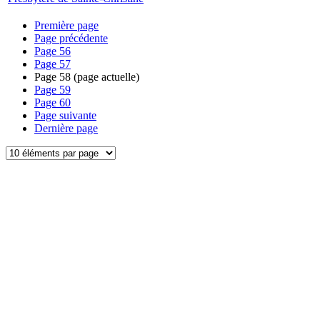
Première page
Page précédente
Page
56
Page
57
Page
58
(page actuelle)
Page
59
Page
60
Page suivante
Dernière page