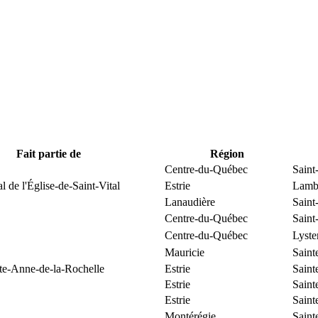
Fait partie de
Région
Centre-du-Québec
Saint
l de l'Église-de-Saint-Vital
Estrie
Lamb
Lanaudière
Saint
Centre-du-Québec
Saint
Centre-du-Québec
Lyste
Mauricie
Saint
nte-Anne-de-la-Rochelle
Estrie
Saint
Estrie
Saint
Estrie
Saint
Montérégie
Saint