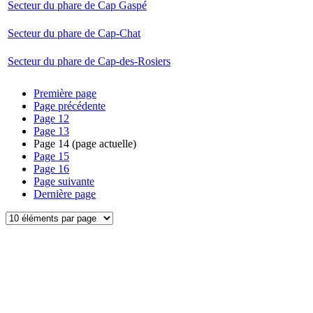
Secteur du phare de Cap Gaspé
Secteur du phare de Cap-Chat
Secteur du phare de Cap-des-Rosiers
Première page
Page précédente
Page
12
Page
13
Page
14
(page actuelle)
Page
15
Page
16
Page suivante
Dernière page