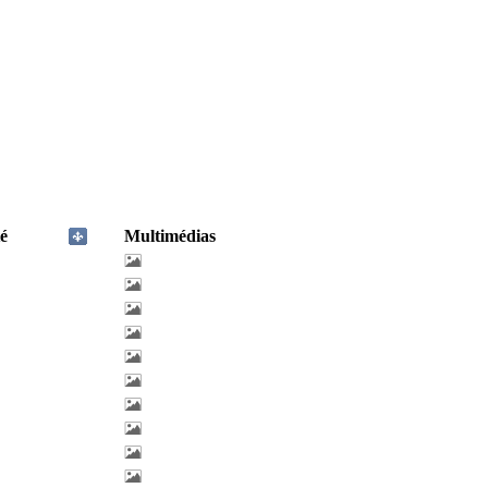
é
Multimédias