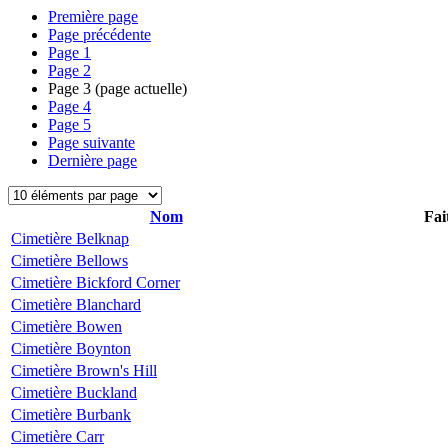
Première page
Page précédente
Page
1
Page
2
Page
3
(page actuelle)
Page
4
Page
5
Page suivante
Dernière page
Nom
Fai
Cimetière Belknap
Cimetière Bellows
Cimetière Bickford Corner
Cimetière Blanchard
Cimetière Bowen
Cimetière Boynton
Cimetière Brown's Hill
Cimetière Buckland
Cimetière Burbank
Cimetière Carr