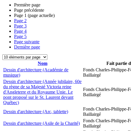
Première page
Page précédente
Page
1
(page actuelle)
Page
2
Page
3
Page
4
Page
5
Page suivante
Dernière page
Nom
Fait partie 
Dessin d'architecture (Académie de
Fonds Charles-Philippe-F
musique)
Baillairgé
Dessin d'architecture (Année jubilaire, 60e
du règne de sa Majesté Victoria reine
Fonds Charles-Philippe-F
d'Angleterre et du Royaume Unie. Le
Baillairgé
pont proposé sur le St. Laurent devant
Québec)
Fonds Charles-Philippe-F
Dessin d'architecture (Arc, tablette)
Baillairgé
Fonds Charles-Philippe-F
Dessin d'architecture (Asile de la Charité)
Baillairgé