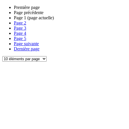
Première page
Page précédente
Page
1
(page actuelle)
Page
2
Page
3
Page
4
Page
5
Page suivante
Dernière page