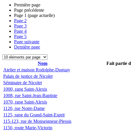
Première page
Page précédente
Page
1
(page actuelle)
Page
2
Page
3
Page
4
Page
5
Page suivante
Dernière page
Nom
Fait partie 
Atelier et maison Rodolphe-Duguay
Palais de justice de Nicolet
Séminaire de Nicolet
1000, rang Saint-Alexis
1008, rue Saint-Jean-Baptiste
1070, rang Saint-Alexis
1120, rue Notre-Dame
1125, rang du Grand-Saint-Esprit
115-123, rue de Monseigneur-Plessis
1150, route Marie-Victorin