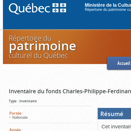
Ministère de la Cult
Répertoire du patrimoine c
Répertoire du
patrimoine
culturel du Québec
Accueil
Inventaire du fonds Charles-Philippe-Ferdinan
Type
:
Inventaire
Résumé
(Boi
Portée
:
ouve
Nationale
cliq
pou
Cet inventai
ferm
Année
: