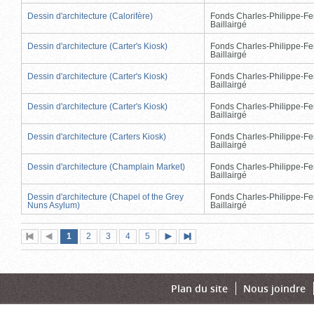
Dessin d'architecture (Calorifère)
Fonds Charles-Philippe-Fe
Baillairgé
Dessin d'architecture (Carter's Kiosk)
Fonds Charles-Philippe-Fe
Baillairgé
Dessin d'architecture (Carter's Kiosk)
Fonds Charles-Philippe-Fe
Baillairgé
Dessin d'architecture (Carter's Kiosk)
Fonds Charles-Philippe-Fe
Baillairgé
Dessin d'architecture (Carters Kiosk)
Fonds Charles-Philippe-Fe
Baillairgé
Dessin d'architecture (Champlain Market)
Fonds Charles-Philippe-Fe
Baillairgé
Dessin d'architecture (Chapel of the Grey
Fonds Charles-Philippe-Fe
Nuns Asylum)
Baillairgé
Page
(page
Page
Page
Page
Page
1
Première
2
Page
3
4
5
Page
Dernière
actuelle)
page
précédente
suivante
page
Plan du site
Nous joindre