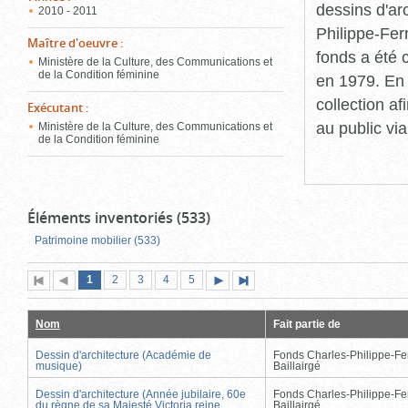
dessins d'ar
2010 - 2011
Philippe-Fer
Maître d'oeuvre
:
fonds a été c
Ministère de la Culture, des Communications et
de la Condition féminine
en 1979. En 
collection a
Exécutant
:
au public vi
Ministère de la Culture, des Communications et
de la Condition féminine
Éléments inventoriés (533)
Patrimoine mobilier (533)
Page
(page
Page
Page
Page
Page
1
Première
2
Page
3
4
5
Page
Dernière
actuelle)
page
précédente
suivante
page
Nom
Fait partie de
Dessin d'architecture (Académie de
Fonds Charles-Philippe-Fe
musique)
Baillairgé
Dessin d'architecture (Année jubilaire, 60e
Fonds Charles-Philippe-Fe
du règne de sa Majesté Victoria reine
Baillairgé