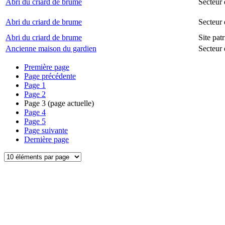
Abri du criard de brume
Secteur 
Abri du criard de brume
Secteur
Abri du criard de brume
Site pat
Ancienne maison du gardien
Secteur 
Première page
Page précédente
Page
1
Page
2
Page
3
(page actuelle)
Page
4
Page
5
Page suivante
Dernière page