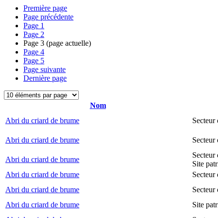
Première page
Page précédente
Page
1
Page
2
Page
3
(page actuelle)
Page
4
Page
5
Page suivante
Dernière page
Nom
Abri du criard de brume
Secteur
Abri du criard de brume
Secteur
Secteur 
Abri du criard de brume
Site pat
Abri du criard de brume
Secteur 
Abri du criard de brume
Secteur 
Abri du criard de brume
Site pat