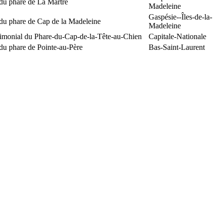
du phare de La Martre
Madeleine
Gaspésie--Îles-de-la-
 du phare de Cap de la Madeleine
Madeleine
rimonial du Phare-du-Cap-de-la-Tête-au-Chien
Capitale-Nationale
du phare de Pointe-au-Père
Bas-Saint-Laurent