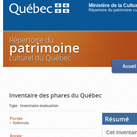
Ministère de la Cult
Répertoire du patrimoine c
Répertoire du
patrimoine
culturel du Québec
Accueil
Inventaire des phares du Québec
Type
:
Inventaire-évaluation
Résumé
(Boi
Portée
:
ouve
Nationale
cliq
pou
Cet inventai
ferm
Année
: