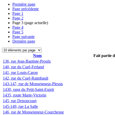
Première page
Page précédente
Page
1
Page
2
Page
3
(page actuelle)
Page
4
Page
5
Page suivante
Dernière page
Nom
Fait partie 
136, rue Jean-Baptiste-Proulx
140, rue du Curé-Ferland
141, rue Louis-Caron
142, rue du Curé-Raimbault
143-147, rue de Monseigneur-Plessis
1430, rang du Petit-Saint-Esprit
1435, route Marie-Victorin
145, rue Denoncourt
145-149, rue La Salle
146, rue de Monseigneur-Courchesne