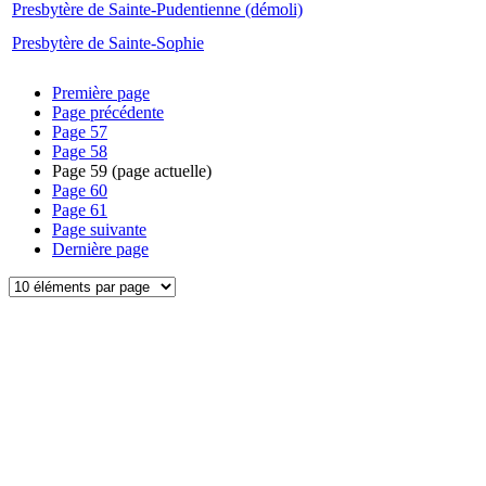
Presbytère de Sainte-Pudentienne (démoli)
Presbytère de Sainte-Sophie
Première page
Page précédente
Page
57
Page
58
Page
59
(page actuelle)
Page
60
Page
61
Page suivante
Dernière page