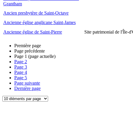
Grantham
Ancien presbytère de Saint-Octave
Ancienne église anglicane Saint-James
Ancienne église de Saint-Pierre
Site patrimonial de l'Île-d
Première page
Page précédente
Page
1
(page actuelle)
Page
2
Page
3
Page
4
Page
5
Page suivante
Dernière page