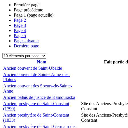
Première page
Page précédente
Page
1
(page actuelle)
Page
2
Page
3
Page
4
Page
5
Page suivante
Dernière page
Nom
Fait partie 
Ancien couvent de Saint-Ubalde
Ancien couvent de Sainte-Anne-des-
Plaines
Ancien couvent des Soeurs-de-Sainte-
Anne
Ancien palais de justice de Kamouraska
Ancien presbytère de Saint-Constant
Site des Anciens-Presbytè
(1790)
Constant
Ancien presbytère de Saint-Constant
Site des Anciens-Presbytè
(1833)
Constant
Ancien presbytère de Saint-Germain-de-