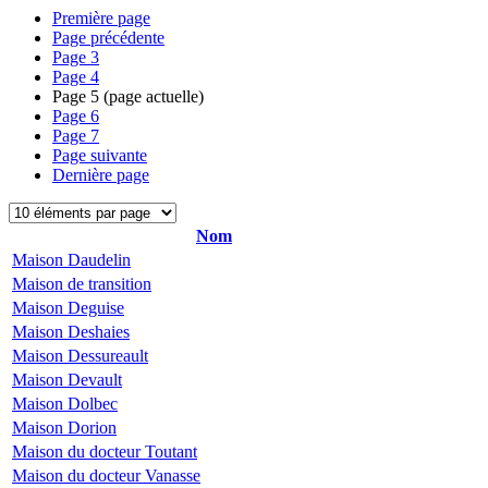
Première page
Page précédente
Page
3
Page
4
Page
5
(page actuelle)
Page
6
Page
7
Page suivante
Dernière page
Nom
Maison Daudelin
Maison de transition
Maison Deguise
Maison Deshaies
Maison Dessureault
Maison Devault
Maison Dolbec
Maison Dorion
Maison du docteur Toutant
Maison du docteur Vanasse