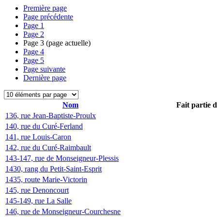
Première page
Page précédente
Page
1
Page
2
Page
3
(page actuelle)
Page
4
Page
5
Page suivante
Dernière page
Nom
Fait partie 
136, rue Jean-Baptiste-Proulx
140, rue du Curé-Ferland
141, rue Louis-Caron
142, rue du Curé-Raimbault
143-147, rue de Monseigneur-Plessis
1430, rang du Petit-Saint-Esprit
1435, route Marie-Victorin
145, rue Denoncourt
145-149, rue La Salle
146, rue de Monseigneur-Courchesne