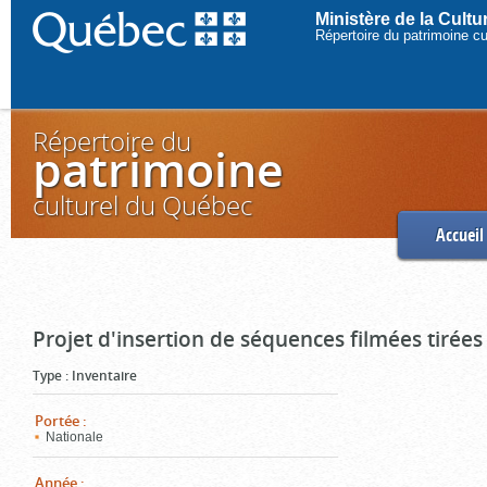
Ministère de la Cult
Répertoire du patrimoine c
Répertoire du
patrimoine
culturel du Québec
Accueil
Projet d'insertion de séquences filmées tirées
Type
:
Inventaire
Portée
:
Nationale
Année
: