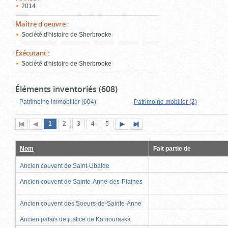
2014
Maître d'oeuvre
:
Société d'histoire de Sherbrooke
Exécutant
:
Société d'histoire de Sherbrooke
Éléments inventoriés (608)
Patrimoine immobilier (604)
Patrimoine mobilier (2)
Page
(page
Page
Page
Page
Page
1
Première
2
Page
3
4
5
Page
Dernière
actuelle)
page
précédente
suivante
page
Nom
Fait partie de
Ancien couvent de Saint-Ubalde
Ancien couvent de Sainte-Anne-des-Plaines
Ancien couvent des Soeurs-de-Sainte-Anne
Ancien palais de justice de Kamouraska