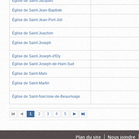
Église de Saint-Jacques
Église de Saint-Jean-Baptiste
Église de Saint-Jean-Port-Joli
Église de Saint-Joachim
Église de Saint-Joseph
Église de Saint-Joseph-d'Ely
Église de Saint-Joseph-de-Ham-Sud
Église de Saint-Malo
Église de Saint-Martin
Église de Saint-Narcisse-de-Beaurivage
Page
(page
Page
Page
Page
Page
1
Première
2
Page
3
4
5
Page
Dernière
actuelle)
page
précédente
suivante
page
Plan du site
Nous joindre