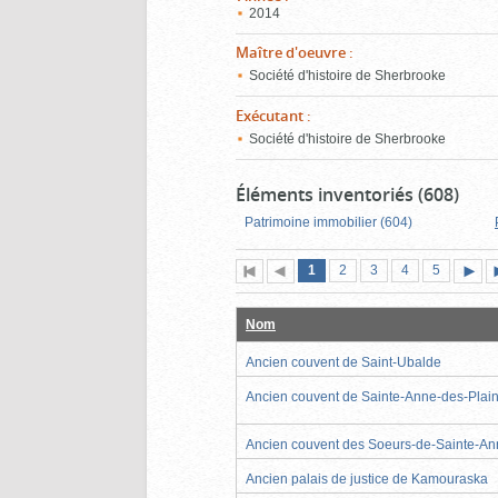
2014
Maître d'oeuvre
:
Société d'histoire de Sherbrooke
Exécutant
:
Société d'histoire de Sherbrooke
Éléments inventoriés (608)
Patrimoine immobilier (604)
Page
(page
Page
Page
Page
Page
1
Première
2
Page
3
4
5
actuelle)
page
précédente
suiva
Nom
Ancien couvent de Saint-Ubalde
Ancien couvent de Sainte-Anne-des-Plai
Ancien couvent des Soeurs-de-Sainte-A
Ancien palais de justice de Kamouraska