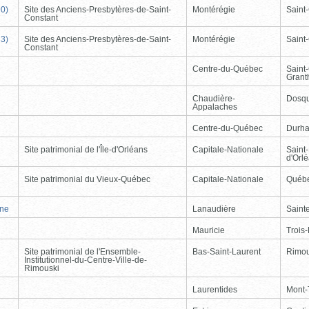
90)
Site des Anciens-Presbytères-de-Saint-
Montérégie
Saint
Constant
33)
Site des Anciens-Presbytères-de-Saint-
Montérégie
Saint
Constant
Centre-du-Québec
Saint
Gran
Chaudière-
Dosqu
Appalaches
Centre-du-Québec
Durh
Site patrimonial de l'Île-d'Orléans
Capitale-Nationale
Saint-
d'Orl
Site patrimonial du Vieux-Québec
Capitale-Nationale
Québ
nne
Lanaudière
Saint
Mauricie
Trois-
Site patrimonial de l'Ensemble-
Bas-Saint-Laurent
Rimou
Institutionnel-du-Centre-Ville-de-
Rimouski
Laurentides
Mont-