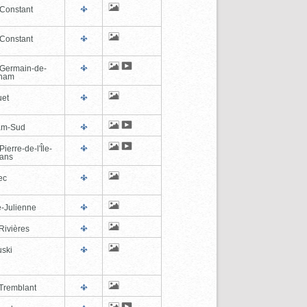
-Constant
-Constant
-Germain-de-
tham
et
am-Sud
Pierre-de-l'Île-
éans
ec
e-Julienne
Rivières
ski
Tremblant