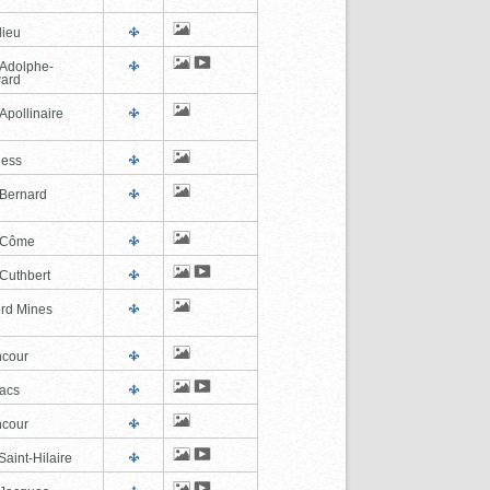
lieu
-Adolphe-
ard
Apollinaire
ness
-Bernard
-Côme
-Cuthbert
ord Mines
cour
lacs
cour
aint-Hilaire