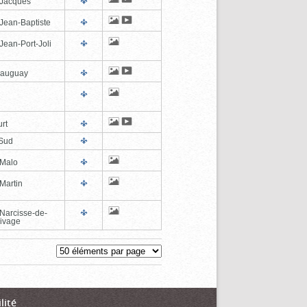
-Jacques
-Jean-Baptiste
Jean-Port-Joli
eauguay
rt
Sud
-Malo
Martin
-Narcisse-de-
ivage
lité