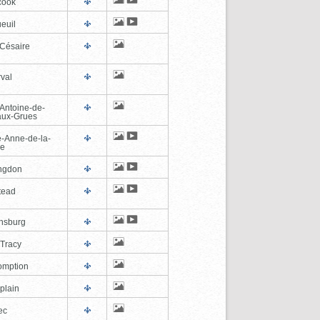
cook
euil
-Césaire
val
-Antoine-de-
-aux-Grues
e-Anne-de-la-
de
ngdon
tead
ghsburg
-Tracy
omption
plain
ec