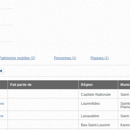
Patrimoine mobilier (2)
Personnes (1)
Plaques (1)
Page
Dernière
nte
page
Fait partie de
Région
Munic
Capitale-Nationale
Saint
nes
Laurentides
Saint
Plain
nne
Lanaudière
Saint
Bas-Saint-Laurent
Kamo