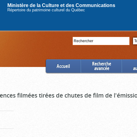
Ministère de la Culture et des Communications
Répertoire du patrimoine culturel du Québec
Rechercher
Se
Recherche
Accueil
avancée
a
uences filmées tirées de chutes de film de l'émiss