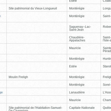
Estrie
Coati
Site patrimonial du Vieux-Longueuil
Montérégie
Longu
e
Montérégie
Saint
Saguenay--Lac-
Rober
Saint-Jean
Chaudière-
Saint
Appalaches
l'Isle
Mauricie
Saint
Péra
Montérégie
Hunti
Estrie
Stans
Moulin Freligh
Montérégie
Freli
Montérégie
Sorel
ge
Lanaudière
L'Ass
Mauricie
Cham
Site patrimonial de l'Habitation-Samuel-
Capitale-Nationale
Québ
De Champlain