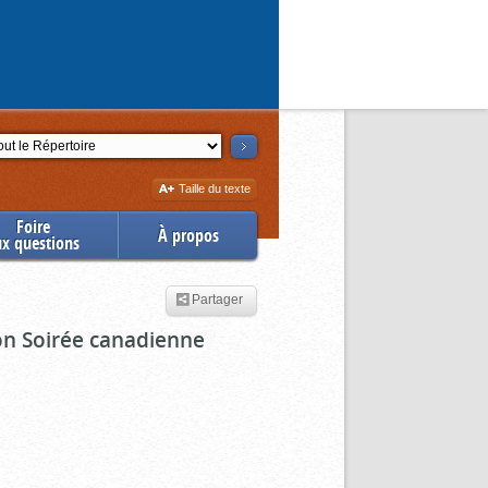
ction
Augmenter
Taille du texte
la
Foire
À propos
ux questions
Partager
ion Soirée canadienne