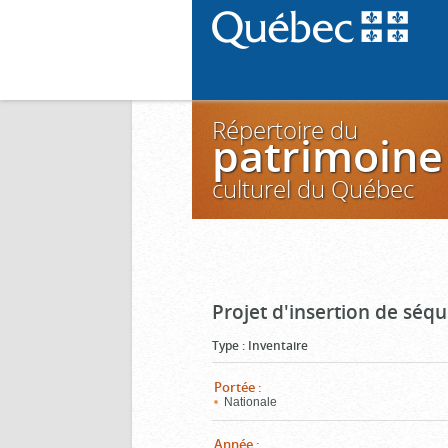
Répertoire du
patrimoine
culturel du Québec
Projet d'insertion de séq
Type
:
Inventaire
Portée
:
Nationale
Année
: