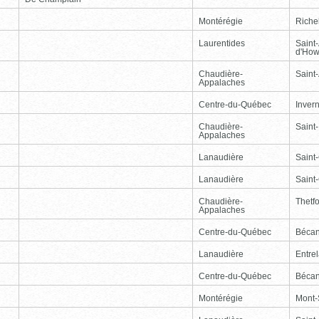
Montérégie
Riche
Laurentides
Saint
d'How
Chaudière-
Saint-
Appalaches
Centre-du-Québec
Inver
Chaudière-
Saint
Appalaches
Lanaudière
Saint
Lanaudière
Saint
Chaudière-
Thetf
Appalaches
Centre-du-Québec
Bécan
Lanaudière
Entre
Centre-du-Québec
Bécan
Montérégie
Mont-S