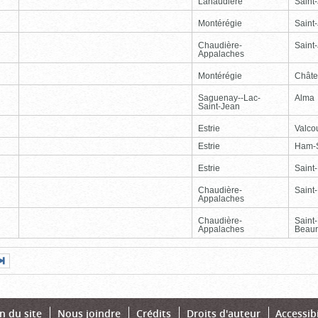
Lanaudière
Saint
Montérégie
Saint
Chaudière-
Saint-
Appalaches
Montérégie
Chât
Saguenay--Lac-
Alma
Saint-Jean
Estrie
Valcou
Estrie
Ham-
Estrie
Saint
Chaudière-
Saint-
Appalaches
Chaudière-
Saint
Appalaches
Beaur
Page
Dernière
nte
page
n du site
Nous joindre
Crédits
Droits d'auteur
Accessibi