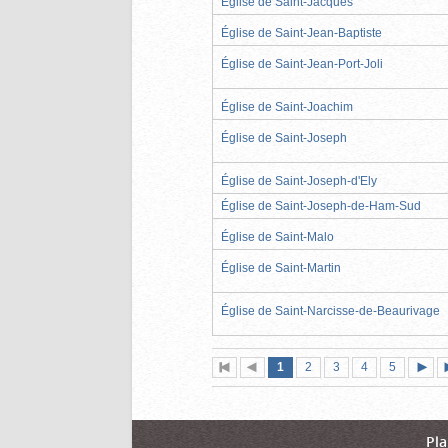
Église de Saint-Jacques
Église de Saint-Jean-Baptiste
Église de Saint-Jean-Port-Joli
Église de Saint-Joachim
Église de Saint-Joseph
Église de Saint-Joseph-d'Ely
Église de Saint-Joseph-de-Ham-Sud
Église de Saint-Malo
Église de Saint-Martin
Église de Saint-Narcisse-de-Beaurivage
Page
(page
Page
Page
Page
Page
1
Première
2
Page
3
4
5
actuelle)
page
précédente
suiva
Pla