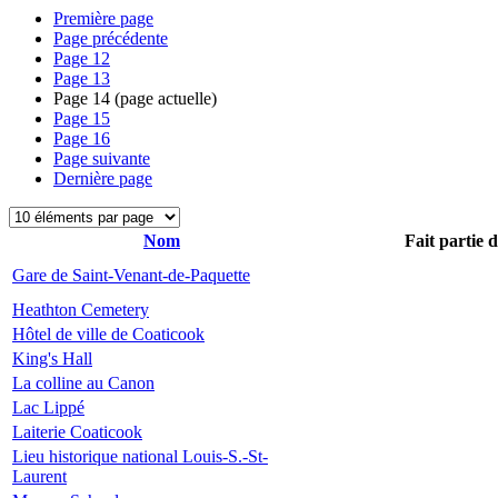
Première page
Page précédente
Page
12
Page
13
Page
14
(page actuelle)
Page
15
Page
16
Page suivante
Dernière page
Nom
Fait partie 
Gare de Saint-Venant-de-Paquette
Heathton Cemetery
Hôtel de ville de Coaticook
King's Hall
La colline au Canon
Lac Lippé
Laiterie Coaticook
Lieu historique national Louis-S.-St-
Laurent