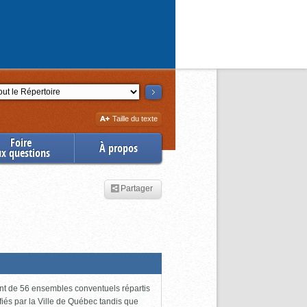
ction
Augmenter
Taille du texte
la
Foire
À propos
ux questions
Partager
ant de 56 ensembles conventuels répartis
fiés par la Ville de Québec tandis que