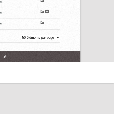
ec
ec
ec
lité