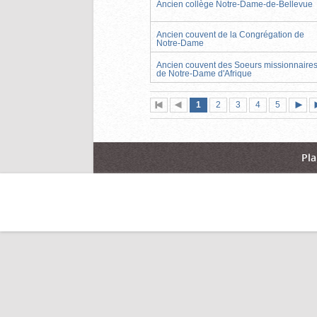
Ancien collège Notre-Dame-de-Bellevue
Ancien couvent de la Congrégation de
Notre-Dame
Ancien couvent des Soeurs missionnaire
de Notre-Dame d'Afrique
Page
(page
Page
Page
Page
Page
1
Première
2
Page
3
4
5
actuelle)
page
précédente
suiva
Pla