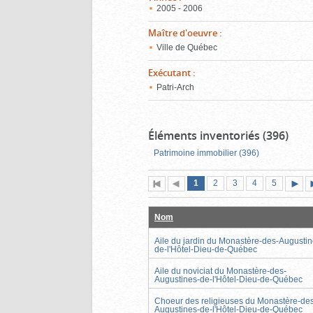
2005 - 2006
Maître d'oeuvre
:
Ville de Québec
Exécutant
:
Patri-Arch
Éléments inventoriés (396)
Patrimoine immobilier (396)
Page
(page
Page
Page
Page
Page
1
Première
2
Page
3
4
5
actuelle)
page
précédente
suiva
Nom
Aile du jardin du Monastère-des-Augustin
de-l'Hôtel-Dieu-de-Québec
Aile du noviciat du Monastère-des-
Augustines-de-l'Hôtel-Dieu-de-Québec
Choeur des religieuses du Monastère-de
Augustines-de-l'Hôtel-Dieu-de-Québec