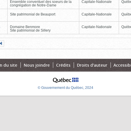
Ensemble conventuel des soeurs de la
Capitale-Nationale
Québ
congrégation de Notre-Dame
Site patrimonial de Beauport
Capitale-Nationale
Québ
s
Domaine Benmore
Capitale-Nationale
Québ
Site patrimonial de Sillery
Page
Dernière
nte
page
n du site
Nous joindre
Crédits
Droits d'auteur
Accessibi
© Gouvernement du Québec, 2024