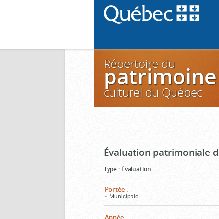
Répertoire du
patrimoine
culturel du Québec
Évaluation patrimoniale d
Type
:
Évaluation
Portée
:
Municipale
Année
: