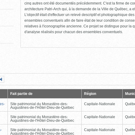
cinq autres ont été documentés précédemment. C'est la firme de con
architecture Patri-Arch qui, à la demande de la Ville de Québec, a e
L'objectif était d'effectuer un relevé descriptif et photographique de
ensembles conventuels afin de faire état de leur condition de cons
relatives à l'iconographie ancienne. Ce projet se distingue pour la qu
d'analyse réalisés pour chacun des ensembles conventuels.
Page
Dernière
nte
page
Fait partie de
Région
Munic
es-
Site patrimonial du Monastère-des-
Capitale-Nationale
Québ
Augustines-de-l'Hôtel-Dieu-de-Québec
Site patrimonial du Monastère-des-
Capitale-Nationale
Québ
Augustines-de-l'Hôtel-Dieu-de-Québec
s-
Site patrimonial du Monastère-des-
Capitale-Nationale
Québ
Augustines-de-l'Hôtel-Dieu-de-Québec