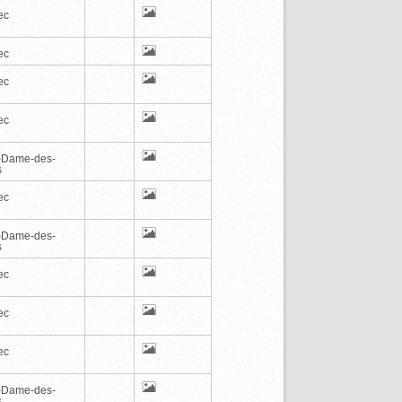
ec
ec
ec
ec
-Dame-des-
s
ec
-Dame-des-
s
ec
ec
ec
-Dame-des-
s