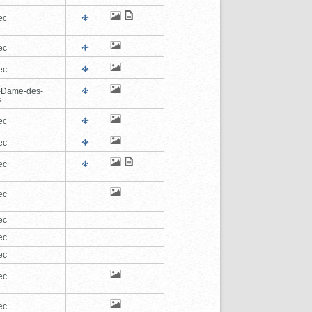
ec
ec
ec
-Dame-des-
s
ec
ec
ec
ec
ec
ec
ec
ec
ec