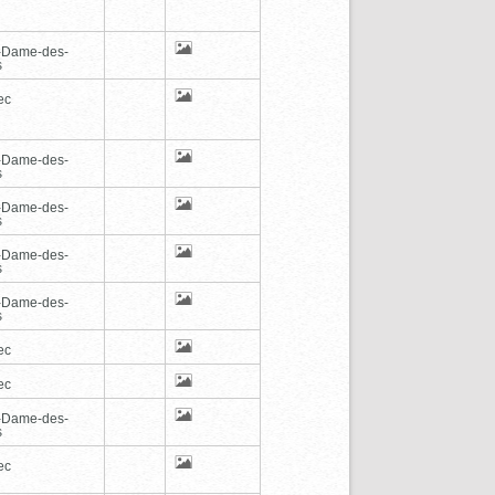
-Dame-des-
s
ec
-Dame-des-
s
-Dame-des-
s
-Dame-des-
s
-Dame-des-
s
ec
ec
-Dame-des-
s
ec