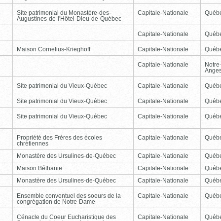
-
Site patrimonial du Monastère-des-
Capitale-Nationale
Québ
Augustines-de-l'Hôtel-Dieu-de-Québec
Capitale-Nationale
Québ
Maison Cornelius-Krieghoff
Capitale-Nationale
Québ
Capitale-Nationale
Notre
Ange
Site patrimonial du Vieux-Québec
Capitale-Nationale
Québ
Site patrimonial du Vieux-Québec
Capitale-Nationale
Québ
Site patrimonial du Vieux-Québec
Capitale-Nationale
Québ
Propriété des Frères des écoles
Capitale-Nationale
Québ
chrétiennes
Monastère des Ursulines-de-Québec
Capitale-Nationale
Québ
Maison Béthanie
Capitale-Nationale
Québ
Monastère des Ursulines-de-Québec
Capitale-Nationale
Québ
Ensemble conventuel des soeurs de la
Capitale-Nationale
Québ
congrégation de Notre-Dame
Cénacle du Coeur Eucharistique des
Capitale-Nationale
Québ