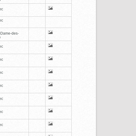
ec
ec
-Dame-des-
s
ec
ec
ec
ec
ec
ec
ec