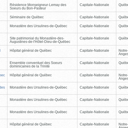
Résidence Monseigneur-Lemay des
Capitale-Nationale
Québ
Soeurs du Bon-Pasteur
Séminaire de Québec
Capitale-Nationale
Québ
Monastère des Ursulines-de-Québec
Capitale-Nationale
Québ
Site patrimonial du Monastère-des-
Capitale-Nationale
Québ
Augustines-de-l'Hôtel-Dieu-de-Québec
l
Hôpital général de Québec
Capitale-Nationale
Notre
Ange
Ensemble conventuel des Soeurs
Capitale-Nationale
Québ
dominicaines de la Trinité
ébec
Hôpital général de Québec
Capitale-Nationale
Notre
Ange
 des
Monastère des Ursulines-de-Québec
Capitale-Nationale
Québ
Monastère des Ursulines-de-Québec
Capitale-Nationale
Québ
Monastère des Ursulines-de-Québec
Capitale-Nationale
Québ
Hôpital général de Québec
Capitale-Nationale
Notre
Ange