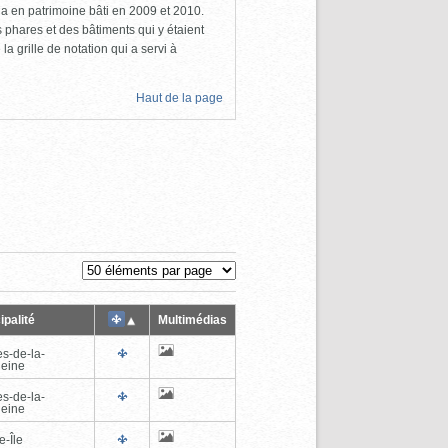
a en patrimoine bâti en 2009 et 2010.
s phares et des bâtiments qui y étaient
la grille de notation qui a servi à
Haut de la page
ipalité
Multimédias
es-de-la-
eine
es-de-la-
eine
e-Île