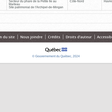
Secteur du phare de la Petite Île au
Côte-Nord
Havre
Marteau
Site patrimonial de l'Archipel-de-Mingan
Page
Dernière
n du site
Nous joindre
Crédits
Droits d'auteur
Accessibi
© Gouvernement du Québec, 2024