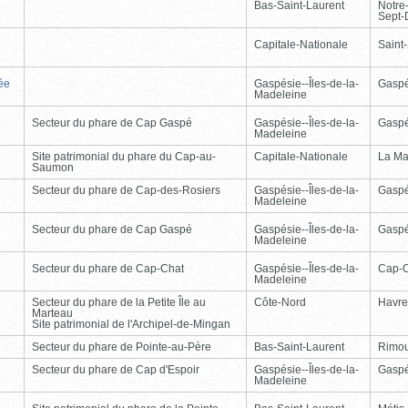
Bas-Saint-Laurent
Notre
Sept-
Capitale-Nationale
Saint
ée
Gaspésie--Îles-de-la-
Gasp
Madeleine
Secteur du phare de Cap Gaspé
Gaspésie--Îles-de-la-
Gasp
Madeleine
Site patrimonial du phare du Cap-au-
Capitale-Nationale
La Ma
Saumon
Secteur du phare de Cap-des-Rosiers
Gaspésie--Îles-de-la-
Gasp
Madeleine
Secteur du phare de Cap Gaspé
Gaspésie--Îles-de-la-
Gasp
Madeleine
Secteur du phare de Cap-Chat
Gaspésie--Îles-de-la-
Cap-
Madeleine
Secteur du phare de la Petite Île au
Côte-Nord
Havre
Marteau
Site patrimonial de l'Archipel-de-Mingan
Secteur du phare de Pointe-au-Père
Bas-Saint-Laurent
Rimou
Secteur du phare de Cap d'Espoir
Gaspésie--Îles-de-la-
Gasp
Madeleine