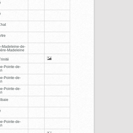
é
é
Chat
rtre
e-Madeleine-de-
vière-Madeleine
rinité
e-Pointe-de-
an
e-Pointe-de-
an
e-Pointe-de-
an
lbaie
é
e-Pointe-de-
an