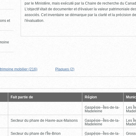
par le Ministère, mais exécuté par la Chaire de recherche du Canad
L'objectif était de documenter et d'évaluer la valeur patrimoniale de
associés. Cet inventaire se démarque par la clarté et la précision de 
l'évaluation.
ons et
imoine
trimoine mobilier (216)
Plaques (2)
Page
Dernière
Fait partie de
Région
Munic
Gaspésie--Îles-de-la-
Les Îl
Madeleine
Madel
Secteur du phare de Havre-aux-Maisons
Gaspésie--Îles-de-la-
Les Îl
Madeleine
Madel
Secteur du phare de l'Île-Brion
Gaspésie--Îles-de-la-
Gross