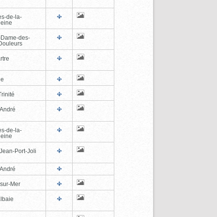
es-de-la-
eine
-Dame-des-
Douleurs
rtre
ne
rinité
-André
es-de-la-
eine
Jean-Port-Joli
-André
-sur-Mer
lbaie