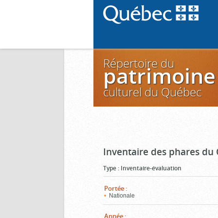
Répertoire du
patrimoine
culturel du Québec
Inventaire des phares du
Type
:
Inventaire-évaluation
Portée
:
Nationale
Année
: