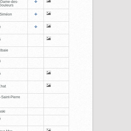
-Dame-des-
Douleurs
-Siméon
é
é
lbaie
é
é
Chat
-Saint-Pierre
ski
é