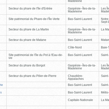
Madeleine
Secteur du phare de l'île d'Entrée
Gaspésie--Îles-de-la-
Les Îl
Madeleine
Madel
Site patrimonial du Phare-de-l'Île-Verte
Bas-Saint-Laurent
Notre
Sept-
Secteur du phare de La Martre
Gaspésie--Îles-de-la-
La Ma
Madeleine
Secteur du phare de Matane
Bas-Saint-Laurent
Mata
Côte-Nord
Baie-T
Site patrimonial de l'île du Pot à l'Eau-de-
Bas-Saint-Laurent
Saint
vie
Secteur du phare du Borgot
Gaspésie--Îles-de-la-
Les Îl
Madeleine
Madel
Secteur du phare du Pilier-de-Pierre
Chaudière-
Saint-
Appalaches
vie
Bas-Saint-Laurent
Saint
is
Bas-Saint-Laurent
Métis
Capitale-Nationale
La Ma