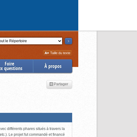
ction
Augmenter
Taille du texte
la
Foire
À propos
ux questions
Partager
ec différents phares situés à travers la
tc.). Le projet fut commandé et financé