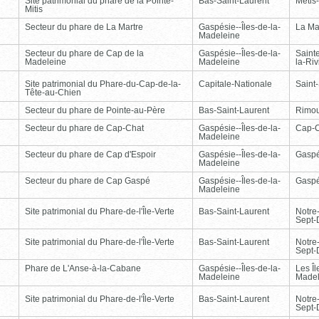
Site patrimonial du phare de la Pointe-
Bas-Saint-Laurent
Métis
Mitis
Secteur du phare de La Martre
Gaspésie--Îles-de-la-
La Ma
Madeleine
Secteur du phare de Cap de la
Gaspésie--Îles-de-la-
Saint
Madeleine
Madeleine
la-Ri
Site patrimonial du Phare-du-Cap-de-la-
Capitale-Nationale
Saint
Tête-au-Chien
Secteur du phare de Pointe-au-Père
Bas-Saint-Laurent
Rimou
Secteur du phare de Cap-Chat
Gaspésie--Îles-de-la-
Cap-
Madeleine
Secteur du phare de Cap d'Espoir
Gaspésie--Îles-de-la-
Gasp
Madeleine
Secteur du phare de Cap Gaspé
Gaspésie--Îles-de-la-
Gasp
Madeleine
Site patrimonial du Phare-de-l'Île-Verte
Bas-Saint-Laurent
Notre
Sept-
Site patrimonial du Phare-de-l'Île-Verte
Bas-Saint-Laurent
Notre
Sept-
Phare de L'Anse-à-la-Cabane
Gaspésie--Îles-de-la-
Les Îl
Madeleine
Madel
Site patrimonial du Phare-de-l'Île-Verte
Bas-Saint-Laurent
Notre
Sept-