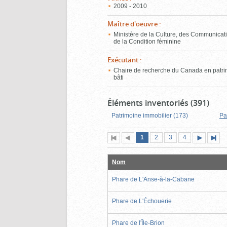
2009 - 2010
Maître d'oeuvre
:
Ministère de la Culture, des Communicati
de la Condition féminine
Exécutant
:
Chaire de recherche du Canada en patr
bâti
Éléments inventoriés (391)
Patrimoine immobilier (173)
Pa
Page
(page
Page
Page
Page
1
Première
2
Page
3
4
actuelle)
page
précédente
suivante
page
Nom
Phare de L'Anse-à-la-Cabane
Phare de L'Échouerie
Phare de l'Île-Brion