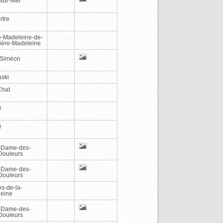
-sur-Mer
rtre
e-Madeleine-de-
vière-Madeleine
-Siméon
ski
Chat
é
é
-Dame-des-
Douleurs
-Dame-des-
Douleurs
es-de-la-
eine
-Dame-des-
Douleurs