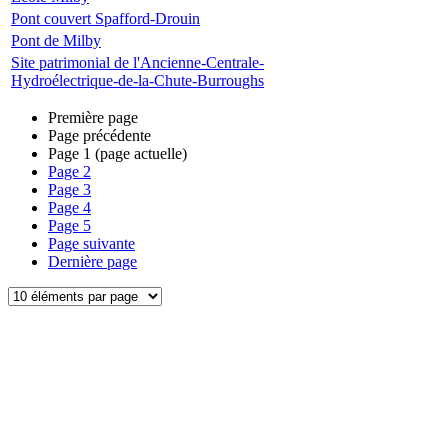
Pont couvert Spafford-Drouin
Pont de Milby
Site patrimonial de l'Ancienne-Centrale-
Hydroélectrique-de-la-Chute-Burroughs
Première page
Page précédente
Page
1
(page actuelle)
Page
2
Page
3
Page
4
Page
5
Page suivante
Dernière page