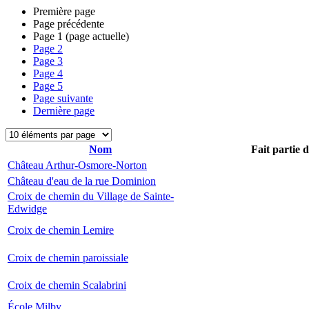
Première page
Page précédente
Page
1
(page actuelle)
Page
2
Page
3
Page
4
Page
5
Page suivante
Dernière page
Nom
Fait partie 
Château Arthur-Osmore-Norton
Château d'eau de la rue Dominion
Croix de chemin du Village de Sainte-
Edwidge
Croix de chemin Lemire
Croix de chemin paroissiale
Croix de chemin Scalabrini
École Milby