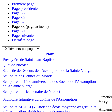
Première page
Page précédente
Page
35
Page
36
Page
37
Page
38
(page actuelle)
Page
39
Page suivante
Dernière page
Nom
Presbytère de Saint-Jean-Baptiste
Quai de Nicolet
Sacristie des Soeurs de l'Assomption de la Sainte-Vierge
Sculpture des Jeunes du Monde
Sculpture du 150e anniversaire des Soeurs de l'Assomption
de la Sainte Vierge
Sculpture du tricentenaire de Nicolet
Cimetièr
Sculpture figurative du dogme de l'Assomption
Vierge
Sculpture MAPAQ - Ancienne école moyenne d'agriculture
Ancienne
« Organisation, défrichement, découverte »