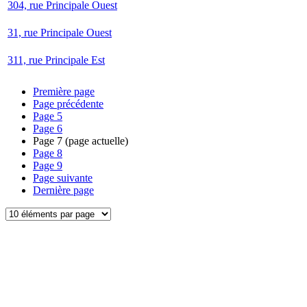
304, rue Principale Ouest
31, rue Principale Ouest
311, rue Principale Est
Première page
Page précédente
Page
5
Page
6
Page
7
(page actuelle)
Page
8
Page
9
Page suivante
Dernière page