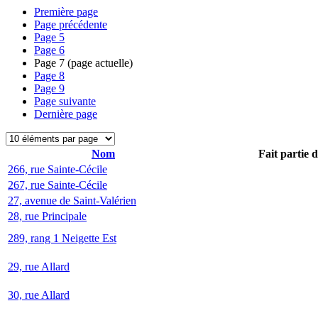
Première page
Page précédente
Page
5
Page
6
Page
7
(page actuelle)
Page
8
Page
9
Page suivante
Dernière page
Nom
Fait partie 
266, rue Sainte-Cécile
267, rue Sainte-Cécile
27, avenue de Saint-Valérien
28, rue Principale
289, rang 1 Neigette Est
29, rue Allard
30, rue Allard