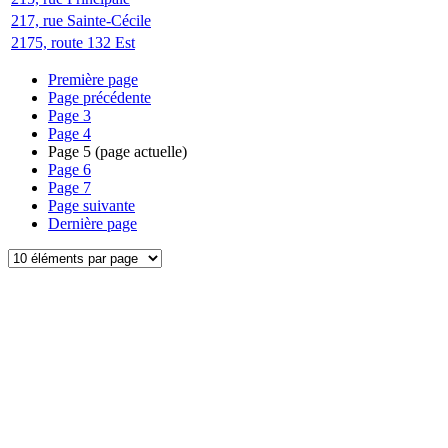
217, rue Sainte-Cécile
2175, route 132 Est
Première page
Page précédente
Page
3
Page
4
Page
5
(page actuelle)
Page
6
Page
7
Page suivante
Dernière page