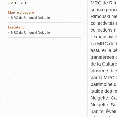
MRC de Rimou
2012 - 2013
source princ
Maître d'oeuvre
:
Rimouski-Nei
MRC de Rimouski-Neigette
collectivité
Exécutant
:
collections 
MRC de Rimouski-Neigette
l'exhaustivit
La MRC de Ri
assurer la p
transférées 
de la Cultur
plusieurs bi
par la MRC d
patrimoine d
Guide des ma
Neigette, C
Neigette, Sa
habite, Éval