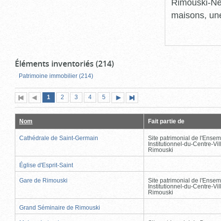
Rimouski-Nei
maisons, une
Éléments inventoriés (214)
Patrimoine immobilier (214)
Page
(page
Page
Page
Page
Page
1
Première
2
Page
3
4
5
Page
Dernière
actuelle)
page
précédente
suivante
page
Nom
Fait partie de
Cathédrale de Saint-Germain
Site patrimonial de l'Ensem
Institutionnel-du-Centre-Vil
Rimouski
Église d'Esprit-Saint
Gare de Rimouski
Site patrimonial de l'Ensem
Institutionnel-du-Centre-Vil
Rimouski
Grand Séminaire de Rimouski