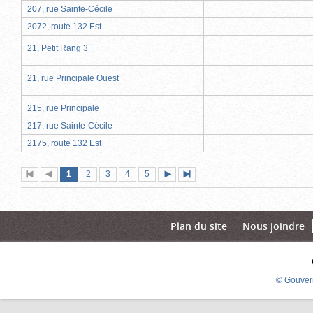
207, rue Sainte-Cécile
2072, route 132 Est
21, Petit Rang 3
21, rue Principale Ouest
215, rue Principale
217, rue Sainte-Cécile
2175, route 132 Est
Page
(page
Page
Page
Page
Page
1
Première
2
Page
3
4
5
Page
Dernière
actuelle)
page
précédente
suivante
page
Plan du site
Nous joindre
© Gouver