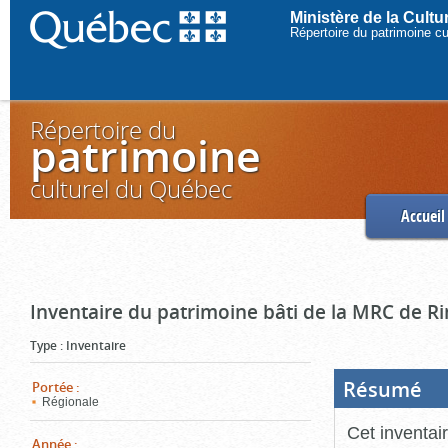
Ministère de la Cult
Répertoire du patrimoine c
Répertoire du
patrimoine
culturel du Québec
Accueil
Inventaire du patrimoine bâti de la MRC de R
Type
:
Inventaire
Résumé
(Boi
Portée
:
ouve
Régionale
cliq
pou
Cet inventai
ferm
Année
: