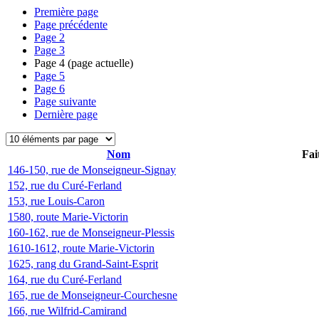
Première page
Page précédente
Page
2
Page
3
Page
4
(page actuelle)
Page
5
Page
6
Page suivante
Dernière page
Nom
Fai
146-150, rue de Monseigneur-Signay
152, rue du Curé-Ferland
153, rue Louis-Caron
1580, route Marie-Victorin
160-162, rue de Monseigneur-Plessis
1610-1612, route Marie-Victorin
1625, rang du Grand-Saint-Esprit
164, rue du Curé-Ferland
165, rue de Monseigneur-Courchesne
166, rue Wilfrid-Camirand