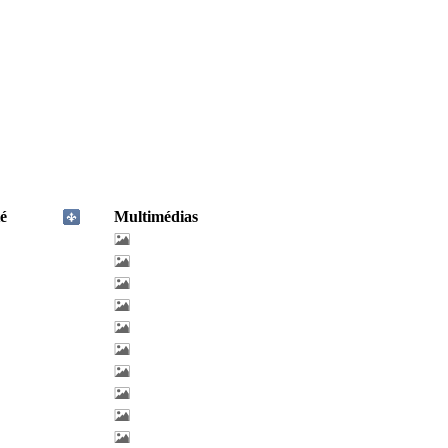
é
Multimédias