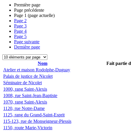
Première page
Page précédente
Page
1
(page actuelle)
Page
2
Page
3
Page
4
Page
5
Page suivante
Dernière page
Nom
Fait partie 
Atelier et maison Rodolphe-Duguay
Palais de justice de Nicolet
Séminaire de Nicolet
1000, rang Saint-Alexis
1008, rue Saint-Jean-Baptiste
1070, rang Saint-Alexis
1120, rue Notre-Dame
1125, rang du Grand-Saint-Esprit
115-123, rue de Monseigneur-Plessis
1150, route Marie-Victorin