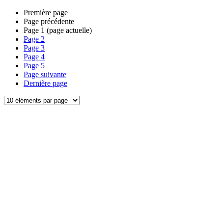
Première page
Page précédente
Page
1
(page actuelle)
Page
2
Page
3
Page
4
Page
5
Page suivante
Dernière page