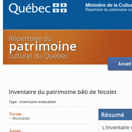
Ministère de la Cult
Répertoire du patrimoine c
Répertoire du
patrimoine
culturel du Québec
Accueil
Inventaire du patrimoine bâti de Nicolet
Type
:
Inventaire-évaluation
Résumé
(Boi
Portée
:
ouve
Municipale
cliq
pou
L'Inventaire 
ferm
Année
: