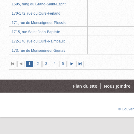
1695, rang du Grand-Saint-Esprit
170-172, rue du Curé-Ferland
171, rue de Monseigneur-Plessis
1715, rue Saint-Jean-Baptiste
172-176, rue du Curé-Raimbault
173, rue de Monseigneur-Signay
Page
(page
Page
Page
Page
Page
1
Première
2
Page
3
4
5
Page
Dernière
actuelle)
page
précédente
suivante
page
Plan du site
Nous joindre
© Gouver