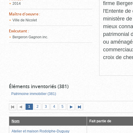
firme Berger
2014
l'Entente de 
Maître d'oeuvre
:
ministère de
Ville de Nicolet
mieux connaît
Exécutant
:
patrimonial d
Bergeron Gagnon inc.
ou aménagés 
commerciaux, 
croix de che
Éléments inventoriés (381)
Patrimoine immobilier (381)
Page
(page
Page
Page
Page
Page
1
Première
2
Page
3
4
5
Page
Dernière
actuelle)
page
précédente
suivante
page
Nom
Fait partie de
Atelier et maison Rodolphe-Duguay