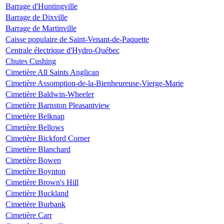
Barrage d'Huntingville
Barrage de Dixville
Barrage de Martinville
Caisse populaire de Saint-Venant-de-Paquette
Centrale électrique d'Hydro-Québec
Chutes Cushing
Cimetière All Saints Anglican
Cimetière Assomption-de-la-Bienheureuse-Vierge-Marie
Cimetière Baldwin-Wheeler
Cimetière Barnston Pleasantview
Cimetière Belknap
Cimetière Bellows
Cimetière Bickford Corner
Cimetière Blanchard
Cimetière Bowen
Cimetière Boynton
Cimetière Brown's Hill
Cimetière Buckland
Cimetière Burbank
Cimetière Carr