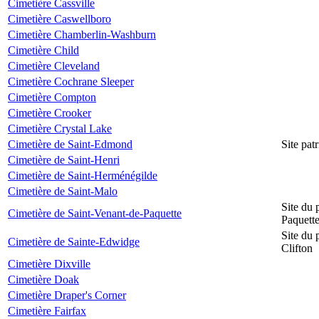
Cimetière Cassville
Cimetière Caswellboro
Cimetière Chamberlin-Washburn
Cimetière Child
Cimetière Cleveland
Cimetière Cochrane Sleeper
Cimetière Compton
Cimetière Crooker
Cimetière Crystal Lake
Cimetière de Saint-Edmond
Site pat
Cimetière de Saint-Henri
Cimetière de Saint-Herménégilde
Cimetière de Saint-Malo
Site du 
Cimetière de Saint-Venant-de-Paquette
Paquett
Site du 
Cimetière de Sainte-Edwidge
Clifton
Cimetière Dixville
Cimetière Doak
Cimetière Draper's Corner
Cimetière Fairfax