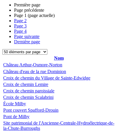
Première page
Page précédente
Page
1
(page actuelle)
Page
2
Page
3
Page
4
Page suivante
Dernière page
Nom
Château Arthur-Osmore-Norton
Château d'eau de la rue Dominion
Croix de chemin du Village de Sainte-Edwidge
Croix de chemin Lemire
Croix de chemin paroissiale
Croix de chemin Scalabrini
École Milby
Pont couvert Spafford-Drouin
Pont de Milby
Site patrimonial de l'Ancienne-Centrale-Hydroélectrique-de-
la-Chute-Burroughs