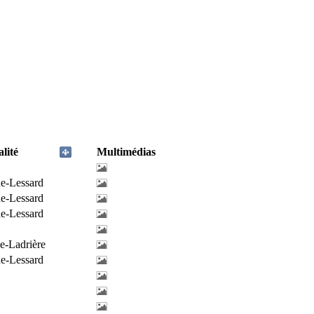
lité
Multimédias
de-Lessard
de-Lessard
de-Lessard
e-Ladrière
de-Lessard