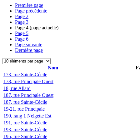
Première page
Page précédente
Page
2
Page
3
Page
4
(page actuelle)
Page
5
Page
6
Page suivante
Dernière page
Nom
Fa
173, rue Sainte-Cécile
178, rue Principale Ouest
18, rue Allard
187, rue Principale Ouest
187, rue Sainte-Cécile
19-21, rue Principale
190, rang 1 Neigette Est
191, rue Sainte-Cécile
193, rue Sainte-Cécile
195, rue Sainte-Cécile