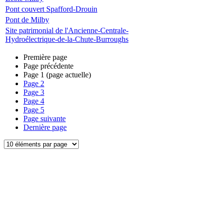
Pont couvert Spafford-Drouin
Pont de Milby
Site patrimonial de l'Ancienne-Centrale-
Hydroélectrique-de-la-Chute-Burroughs
Première page
Page précédente
Page
1
(page actuelle)
Page
2
Page
3
Page
4
Page
5
Page suivante
Dernière page