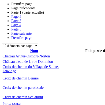
Première page
Page précédente
Page
1
(page actuelle)
Page
2
Page
3
Page
4
Page
5
Page suivante
Dernière page
Nom
Fait partie 
Château Arthur-Osmore-Norton
Château d'eau de la rue Dominion
Croix de chemin du Village de Sainte-
Edwidge
Croix de chemin Lemire
Croix de chemin paroissiale
Croix de chemin Scalabrini
École Milby