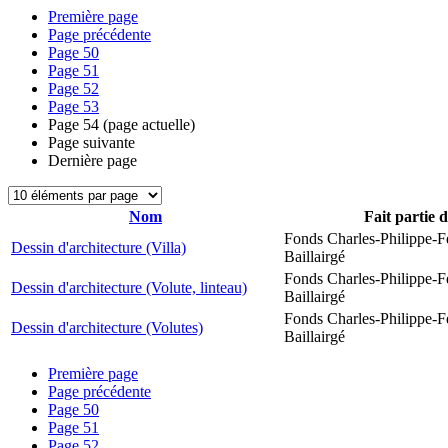
Première page
Page précédente
Page
50
Page
51
Page
52
Page
53
Page
54
(page actuelle)
Page suivante
Dernière page
Nom
Fait partie 
Fonds Charles-Philippe-F
Dessin d'architecture (Villa)
Baillairgé
Fonds Charles-Philippe-F
Dessin d'architecture (Volute, linteau)
Baillairgé
Fonds Charles-Philippe-F
Dessin d'architecture (Volutes)
Baillairgé
Première page
Page précédente
Page
50
Page
51
Page
52