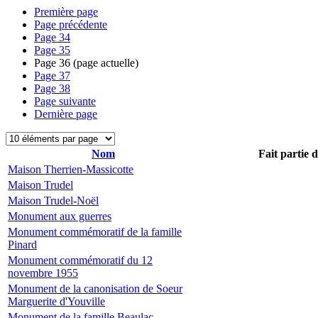
Première page
Page précédente
Page
34
Page
35
Page
36
(page actuelle)
Page
37
Page
38
Page suivante
Dernière page
Nom
Fait partie 
Maison Therrien-Massicotte
Maison Trudel
Maison Trudel-Noël
Monument aux guerres
Monument commémoratif de la famille
Pinard
Monument commémoratif du 12
novembre 1955
Monument de la canonisation de Soeur
Marguerite d'Youville
Monument de la famille Beaulac