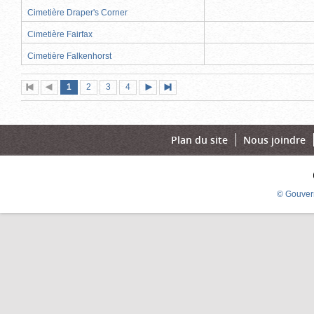
Cimetière Draper's Corner
Cimetière Fairfax
Cimetière Falkenhorst
Page
(page
Page
Page
Page
1
Première
2
Page
3
4
Page
Dernière
actuelle)
page
précédente
suivante
page
Plan du site
Nous joindre
© Gouver