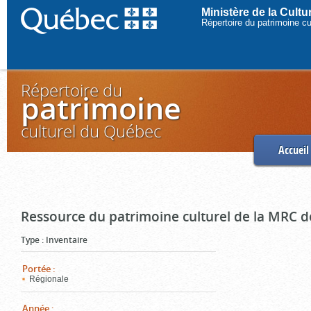
Ministère de la Cult
Répertoire du patrimoine c
Répertoire du
patrimoine
culturel du Québec
Accueil
Ressource du patrimoine culturel de la MRC d
Type
:
Inventaire
Portée
:
Régionale
Année
: