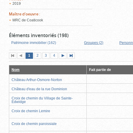
2019
Maître d'oeuvre
:
MRC de Coaticook
Éléments inventoriés (198)
Patrimoine immobilier (162)
Groupes (2)
Personn
Page
(page
Page
Page
Page
1
Première
2
Page
3
4
Page
Dernière
actuelle)
page
précédente
suivante
page
Nom
Fait partie de
Château Arthur-Osmore-Norton
Château d'eau de la rue Dominion
Croix de chemin du Village de Sainte-
Edwidge
Croix de chemin Lemire
Croix de chemin paroissiale