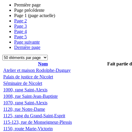
Première page
Page précédente
Page
1
(page actuelle)
Page
2
Page
3
Page
4
Page
5
Page suivante
Dernière page
Nom
Fait partie 
Atelier et maison Rodolphe-Duguay
Palais de justice de Nicolet
Séminaire de Nicolet
1000, rang Saint-Alexis
1008, rue Saint-Jean-Baptiste
1070, rang Saint-Alexis
1120, rue Notre-Dame
1125, rang du Grand-Saint-Esprit
115-123, rue de Monseigneur-Plessis
1150, route Marie-Victorin