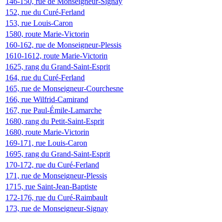
146-150, rue de Monseigneur-Signay
152, rue du Curé-Ferland
153, rue Louis-Caron
1580, route Marie-Victorin
160-162, rue de Monseigneur-Plessis
1610-1612, route Marie-Victorin
1625, rang du Grand-Saint-Esprit
164, rue du Curé-Ferland
165, rue de Monseigneur-Courchesne
166, rue Wilfrid-Camirand
167, rue Paul-Émile-Lamarche
1680, rang du Petit-Saint-Esprit
1680, route Marie-Victorin
169-171, rue Louis-Caron
1695, rang du Grand-Saint-Esprit
170-172, rue du Curé-Ferland
171, rue de Monseigneur-Plessis
1715, rue Saint-Jean-Baptiste
172-176, rue du Curé-Raimbault
173, rue de Monseigneur-Signay