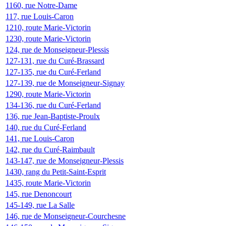
1160, rue Notre-Dame
117, rue Louis-Caron
1210, route Marie-Victorin
1230, route Marie-Victorin
124, rue de Monseigneur-Plessis
127-131, rue du Curé-Brassard
127-135, rue du Curé-Ferland
127-139, rue de Monseigneur-Signay
1290, route Marie-Victorin
134-136, rue du Curé-Ferland
136, rue Jean-Baptiste-Proulx
140, rue du Curé-Ferland
141, rue Louis-Caron
142, rue du Curé-Raimbault
143-147, rue de Monseigneur-Plessis
1430, rang du Petit-Saint-Esprit
1435, route Marie-Victorin
145, rue Denoncourt
145-149, rue La Salle
146, rue de Monseigneur-Courchesne