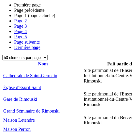
Première page
Page précédente
Page
1
(page actuelle)
Page
2
Page
3
Page
4
Page
5
Page suivante
Dernière page
Nom
Fait partie 
Site patrimonial de l'Ens
Cathédrale de Saint-Germain
Institutionnel-du-Centre-V
Rimouski
Église d'Esprit-Saint
Site patrimonial de l'Ens
Gare de Rimouski
Institutionnel-du-Centre-V
Rimouski
Grand Séminaire de Rimouski
Site patrimonial du Berce
Maison Letendre
Rimouski
Maison Perron