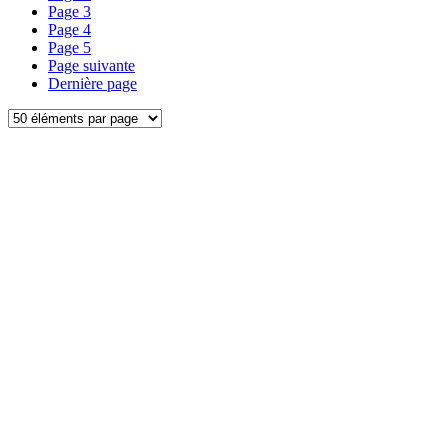
Page
3
Page
4
Page
5
Page suivante
Dernière page