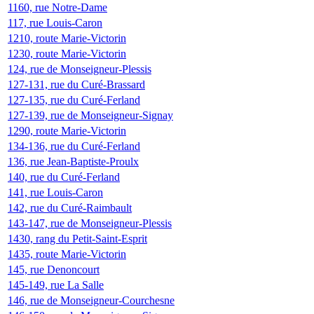
1160, rue Notre-Dame
117, rue Louis-Caron
1210, route Marie-Victorin
1230, route Marie-Victorin
124, rue de Monseigneur-Plessis
127-131, rue du Curé-Brassard
127-135, rue du Curé-Ferland
127-139, rue de Monseigneur-Signay
1290, route Marie-Victorin
134-136, rue du Curé-Ferland
136, rue Jean-Baptiste-Proulx
140, rue du Curé-Ferland
141, rue Louis-Caron
142, rue du Curé-Raimbault
143-147, rue de Monseigneur-Plessis
1430, rang du Petit-Saint-Esprit
1435, route Marie-Victorin
145, rue Denoncourt
145-149, rue La Salle
146, rue de Monseigneur-Courchesne