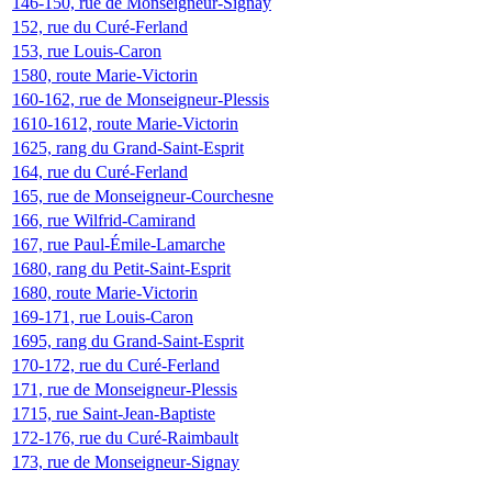
146-150, rue de Monseigneur-Signay
152, rue du Curé-Ferland
153, rue Louis-Caron
1580, route Marie-Victorin
160-162, rue de Monseigneur-Plessis
1610-1612, route Marie-Victorin
1625, rang du Grand-Saint-Esprit
164, rue du Curé-Ferland
165, rue de Monseigneur-Courchesne
166, rue Wilfrid-Camirand
167, rue Paul-Émile-Lamarche
1680, rang du Petit-Saint-Esprit
1680, route Marie-Victorin
169-171, rue Louis-Caron
1695, rang du Grand-Saint-Esprit
170-172, rue du Curé-Ferland
171, rue de Monseigneur-Plessis
1715, rue Saint-Jean-Baptiste
172-176, rue du Curé-Raimbault
173, rue de Monseigneur-Signay