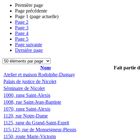
Première page
Page précédente
Page
1
(page actuelle)
Page
2
Page
3
Page
4
Page
5
Page suivante
Dernière page
Nom
Fait partie 
Atelier et maison Rodolphe-Duguay
Palais de justice de Nicolet
Séminaire de Nicolet
1000, rang Saint-Alexis
1008, rue Saint-Jean-Baptiste
1070, rang Saint-Alexis
1120, rue Notre-Dame
1125, rang du Grand-Saint-Esprit
115-123, rue de Monseigneur-Plessis
1150, route Marie-Victorin