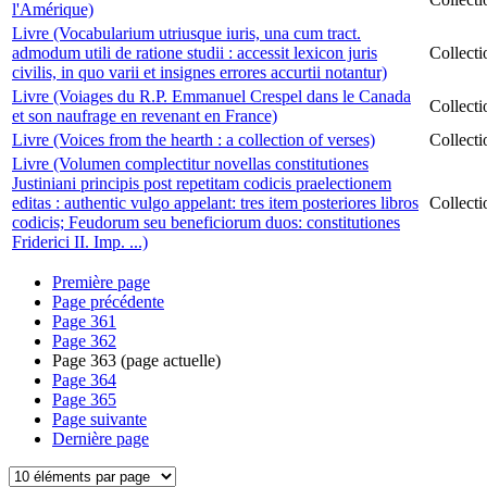
l'Amérique)
Livre (Vocabularium utriusque iuris, una cum tract.
admodum utili de ratione studii : accessit lexicon juris
Collect
civilis, in quo varii et insignes errores accurtii notantur)
Livre (Voiages du R.P. Emmanuel Crespel dans le Canada
Collect
et son naufrage en revenant en France)
Livre (Voices from the hearth : a collection of verses)
Collect
Livre (Volumen complectitur novellas constitutiones
Justiniani principis post repetitam codicis praelectionem
editas : authentic vulgo appelant: tres item posteriores libros
Collect
codicis; Feudorum seu beneficiorum duos: constitutiones
Friderici II. Imp. ...)
Première page
Page précédente
Page
361
Page
362
Page
363
(page actuelle)
Page
364
Page
365
Page suivante
Dernière page