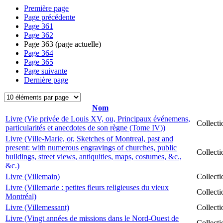
Première page
Page précédente
Page
361
Page
362
Page
363
(page actuelle)
Page
364
Page
365
Page suivante
Dernière page
Nom
Livre (Vie privée de Louis XV, ou, Principaux événemens,
Collect
particularités et anecdotes de son règne (Tome IV))
Livre (Ville-Marie, or, Sketches of Montreal, past and
present: with numerous engravings of churches, public
Collect
buildings, street views, antiquities, maps, costumes, &c.,
&c.)
Livre (Villemain)
Collect
Livre (Villemarie : petites fleurs religieuses du vieux
Collect
Montréal)
Livre (Villemessant)
Collect
Livre (Vingt années de missions dans le Nord-Ouest de
Collect