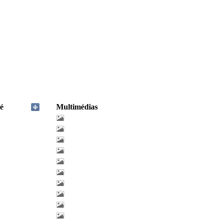
é
Multimédias