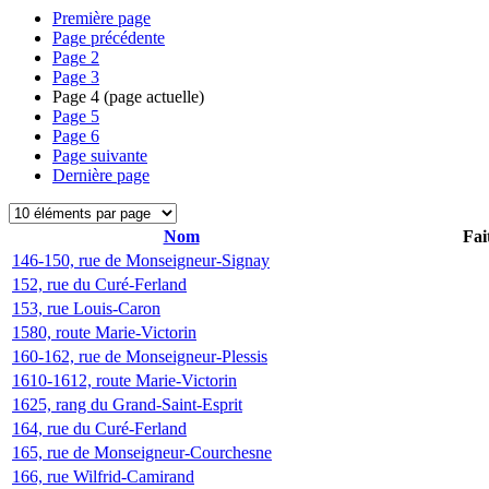
Première page
Page précédente
Page
2
Page
3
Page
4
(page actuelle)
Page
5
Page
6
Page suivante
Dernière page
Nom
Fai
146-150, rue de Monseigneur-Signay
152, rue du Curé-Ferland
153, rue Louis-Caron
1580, route Marie-Victorin
160-162, rue de Monseigneur-Plessis
1610-1612, route Marie-Victorin
1625, rang du Grand-Saint-Esprit
164, rue du Curé-Ferland
165, rue de Monseigneur-Courchesne
166, rue Wilfrid-Camirand