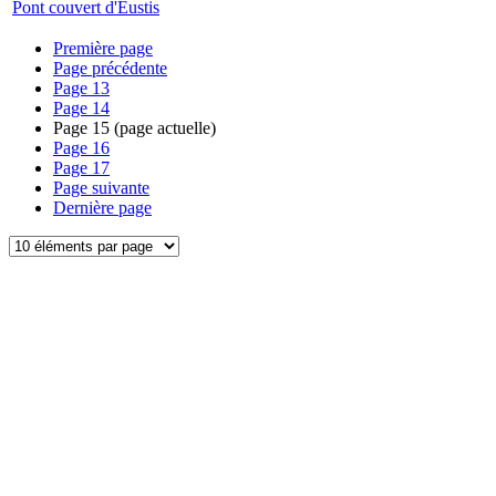
Pont couvert d'Eustis
Première page
Page précédente
Page
13
Page
14
Page
15
(page actuelle)
Page
16
Page
17
Page suivante
Dernière page