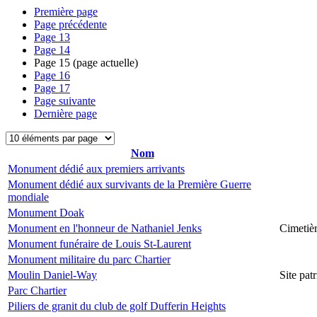
Première page
Page précédente
Page
13
Page
14
Page
15
(page actuelle)
Page
16
Page
17
Page suivante
Dernière page
Nom
Monument dédié aux premiers arrivants
Monument dédié aux survivants de la Première Guerre
mondiale
Monument Doak
Monument en l'honneur de Nathaniel Jenks
Cimetiè
Monument funéraire de Louis St-Laurent
Monument militaire du parc Chartier
Moulin Daniel-Way
Site pa
Parc Chartier
Piliers de granit du club de golf Dufferin Heights