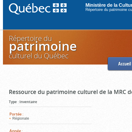
Ministère de la Cult
Répertoire du patrimoine c
Répertoire du
patrimoine
culturel du Québec
Accueil
Ressource du patrimoine culturel de la MRC d
Type
:
Inventaire
Portée
:
Régionale
Année
: