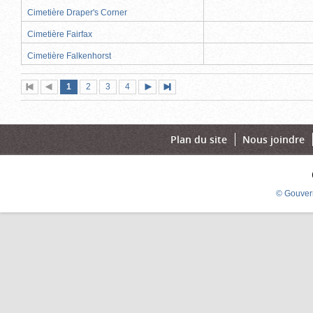
Cimetière Draper's Corner
Cimetière Fairfax
Cimetière Falkenhorst
Page
(page
Page
Page
Page
1
Première
2
Page
3
4
Page
Dernière
actuelle)
page
précédente
suivante
page
Plan du site
Nous joindre
© Gouver