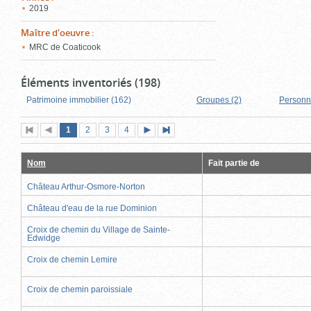
2019
Maître d'oeuvre
:
MRC de Coaticook
Éléments inventoriés (198)
Patrimoine immobilier (162)
Groupes (2)
Personn
Page
(page
Page
Page
Page
1
Première
2
Page
3
4
Page
Dernière
actuelle)
page
précédente
suivante
page
Nom
Fait partie de
Château Arthur-Osmore-Norton
Château d'eau de la rue Dominion
Croix de chemin du Village de Sainte-
Edwidge
Croix de chemin Lemire
Croix de chemin paroissiale