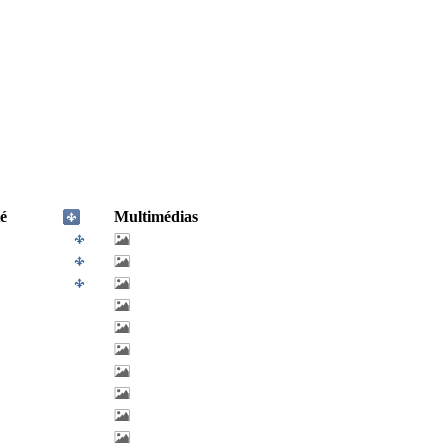
é
Multimédias