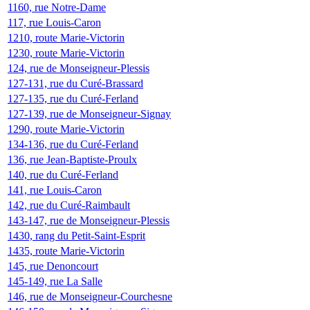
1160, rue Notre-Dame
117, rue Louis-Caron
1210, route Marie-Victorin
1230, route Marie-Victorin
124, rue de Monseigneur-Plessis
127-131, rue du Curé-Brassard
127-135, rue du Curé-Ferland
127-139, rue de Monseigneur-Signay
1290, route Marie-Victorin
134-136, rue du Curé-Ferland
136, rue Jean-Baptiste-Proulx
140, rue du Curé-Ferland
141, rue Louis-Caron
142, rue du Curé-Raimbault
143-147, rue de Monseigneur-Plessis
1430, rang du Petit-Saint-Esprit
1435, route Marie-Victorin
145, rue Denoncourt
145-149, rue La Salle
146, rue de Monseigneur-Courchesne