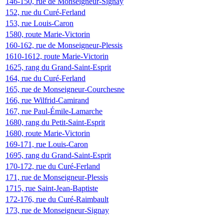
146-150, rue de Monseigneur-Signay
152, rue du Curé-Ferland
153, rue Louis-Caron
1580, route Marie-Victorin
160-162, rue de Monseigneur-Plessis
1610-1612, route Marie-Victorin
1625, rang du Grand-Saint-Esprit
164, rue du Curé-Ferland
165, rue de Monseigneur-Courchesne
166, rue Wilfrid-Camirand
167, rue Paul-Émile-Lamarche
1680, rang du Petit-Saint-Esprit
1680, route Marie-Victorin
169-171, rue Louis-Caron
1695, rang du Grand-Saint-Esprit
170-172, rue du Curé-Ferland
171, rue de Monseigneur-Plessis
1715, rue Saint-Jean-Baptiste
172-176, rue du Curé-Raimbault
173, rue de Monseigneur-Signay