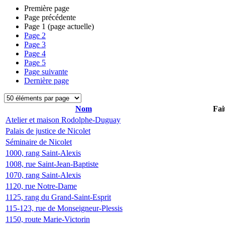
Première page
Page précédente
Page
1
(page actuelle)
Page
2
Page
3
Page
4
Page
5
Page suivante
Dernière page
Nom
Fai
Atelier et maison Rodolphe-Duguay
Palais de justice de Nicolet
Séminaire de Nicolet
1000, rang Saint-Alexis
1008, rue Saint-Jean-Baptiste
1070, rang Saint-Alexis
1120, rue Notre-Dame
1125, rang du Grand-Saint-Esprit
115-123, rue de Monseigneur-Plessis
1150, route Marie-Victorin