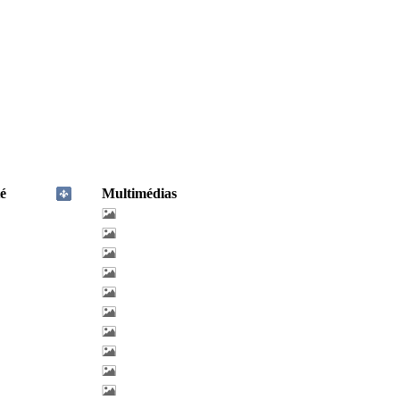
é
Multimédias