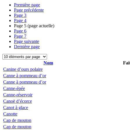
Première page
Page précédente
Page
3
Page
4
Page
5
(page actuelle)
Page
6
Page
7
Page suivante
Dernière page
Nom
Fai
Canine d’ours polaire
Canne à pommeau d’or
Canne à pommeau d’or
Canne-épée
Canne-réservoir
Canoë d’écorce
Canot à glace
Canotte
Cap de mouton
Cap de mouton