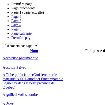
Première page
Page précédente
Page
1
(page actuelle)
Page
2
Page
3
Page
4
Page
5
Page suivante
Dernière page
Nom
Fait partie 
Accoteuse pneumatique
Accotoir à rivet
Affiche publicitaire (Croisières sur le
majestueux St. Laurent et l’incomparable
Saguenay dans la belle province de
Québec)
Aiguille à voiles courbe
Alésoir