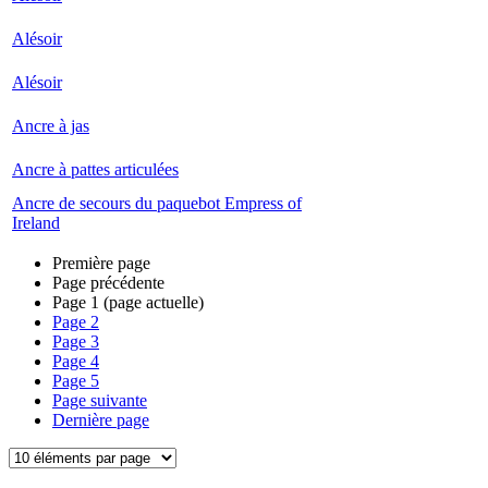
Alésoir
Alésoir
Ancre à jas
Ancre à pattes articulées
Ancre de secours du paquebot Empress of
Ireland
Première page
Page précédente
Page
1
(page actuelle)
Page
2
Page
3
Page
4
Page
5
Page suivante
Dernière page