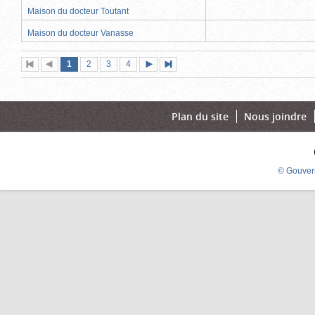
Maison du docteur Toutant
Maison du docteur Vanasse
Page
(page
Page
Page
Page
1
Première
2
Page
3
4
Page
Dernière
actuelle)
page
précédente
suivante
page
Plan du site
Nous joindre
© Gouver