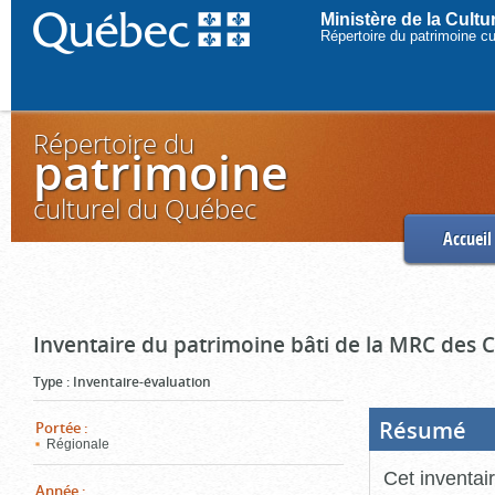
Ministère de la Cult
Répertoire du patrimoine c
Répertoire du
patrimoine
culturel du Québec
Accueil
Inventaire du patrimoine bâti de la MRC des
Type
:
Inventaire-évaluation
Résumé
(Boi
Portée
:
ouve
Régionale
cliq
pou
Cet inventai
ferm
Année
: