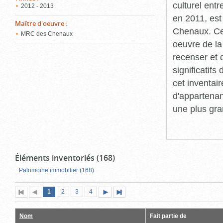
culturel ent
2012 - 2013
en 2011, est
Maître d'oeuvre
:
Chenaux. Cet
MRC des Chenaux
oeuvre de la 
recenser et 
significatif
cet inventair
d'appartenan
une plus gra
Éléments inventoriés (168)
Patrimoine immobilier (168)
Page
(page
Page
Page
Page
1
Première
2
Page
3
4
Page
Dernière
actuelle)
page
précédente
suivante
page
Nom
Fait partie de