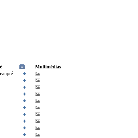
é
Multimédias
eaupré