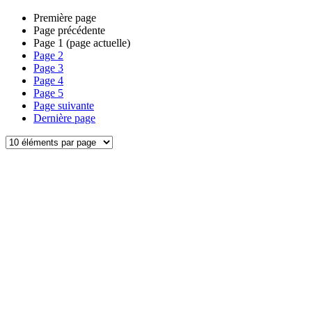
Première page
Page précédente
Page
1
(page actuelle)
Page
2
Page
3
Page
4
Page
5
Page suivante
Dernière page